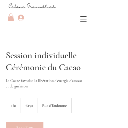
Session individuelle
Cérémonie du Cacao
Le Cacao favorise la libération d’énergie d’amour
et de guérison.
150
euros
1 hr
1
€150
Rue d'Endoume
h
Book Now