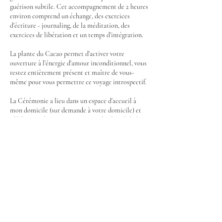
guérison subtile. Cet accompagnement de 2 heures
environ comprend un échange, des exercices
d'écriture - journaling, de la méditation, des
exercices de libération et un temps d'intégration.
La plante du Cacao permet d'activer votre
ouverture à l'énergie d'amour inconditionnel, vous
restez entièrement présent et maître de vous-
même pour vous permettre ce voyage introspectif.
La Cérémonie a lieu dans un espace d'accueil à
mon domicile (sur demande à votre domicile) et
idéalement dans un espace naturel si la météo le
permet, afin de bénéficier de la connexion à la
Nature. C'est un moment privilégié, entièrement
dédié à vous et à votre bien-être.
Contact Details
111 Rue d'Endoume, Marseille, France
0661271025