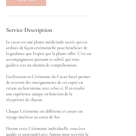
Service Description
​Le cacao est une plante médicinale sacrée qui est
utilisée de façon cérémonielle pour bénéficier de
la guidance que l'esprit que la plante offre. C’est un
accompagnateur puissant et subtil, qui vous
guidera vers un chemin de compréhension.
L'utilisation en Cérémonie du Cacao Sacré permet
de recevoir des enseignements de cet esprit en
créant un lien intime avec celui-ci. Il en résulte
une expérience unique en fonction de la
réceptivité de chacun.
Chaque Cérémonie est différente et assure un
voyage intérieur au coeur de Soi.
Durant cette Cérémonie individuelle, vous êtes
guidée et soutenu(e) avec Amour pour recevoir la