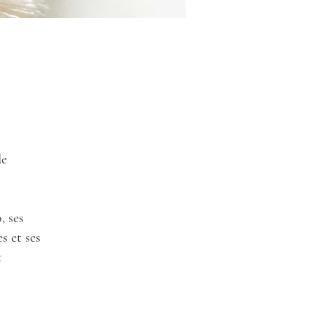
de
, ses
s et ses
t