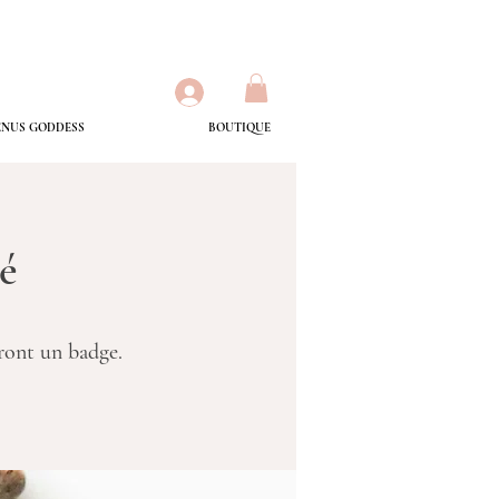
ENUS GODDESS
BOUTIQUE
é
ront un badge.